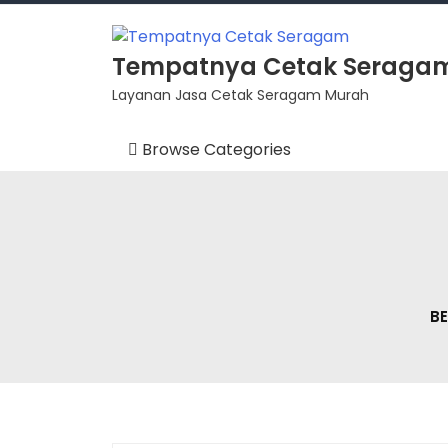
Skip
to
content
Tempatnya Cetak Seraga
Layanan Jasa Cetak Seragam Murah
Browse Categories
Aksesoris
Fashion
Instansi
B
Summer
Varian Seragam