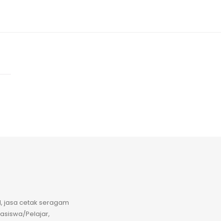
il, jasa cetak seragam
hasiswa/Pelajar,