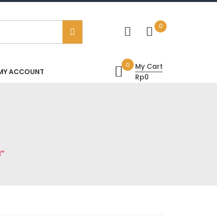
0
0
My Cart
MY ACCOUNT
Rp0
”