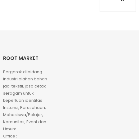
ROOT MARKET
Bergerak di bidang
industri olahan bahan
jadi tekstil, jasa cetak
seragam untuk
keperluan identitas
Instansi, Perusahaan,
Mahasiswa/Pelajar,
Komunitas, Event dan
Umum.
Office :