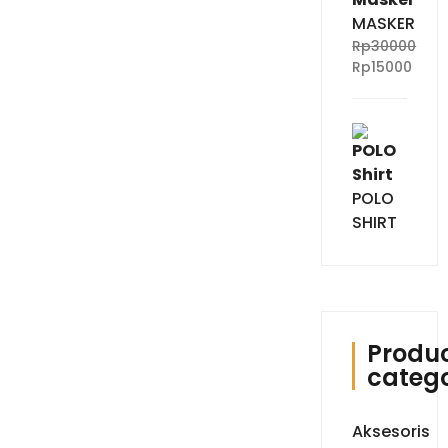
MASKER
Rp
30000
Rp
15000
POLO
SHIRT
Produ
catego
Aksesoris