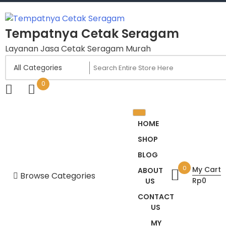
Tempatnya Cetak Seragam
Layanan Jasa Cetak Seragam Murah
0
HOME
SHOP
BLOG
0
My Cart
ABOUT
Browse Categories
Rp0
US
Aksesoris
CONTACT
US
Fashion
MY