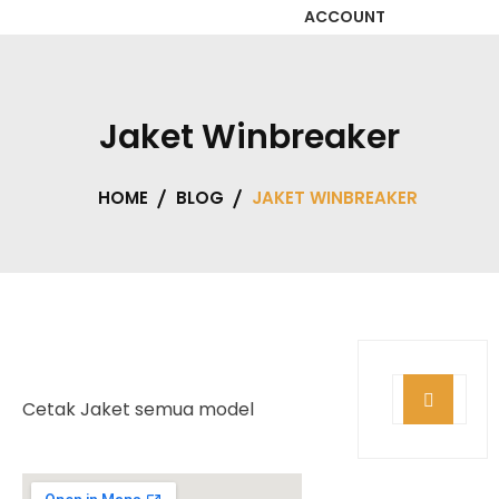
ACCOUNT
Instansi
Summer
Jaket Winbreaker
Varian Seragam
HOME
BLOG
JAKET WINBREAKER
Cetak Jaket semua model