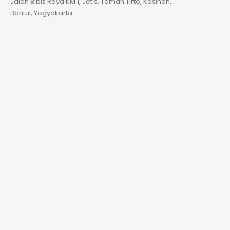
Jalan Bibis Raya KM 1, Jetis, Taman Tirto, Kasihan,
Bantul, Yogyakarta