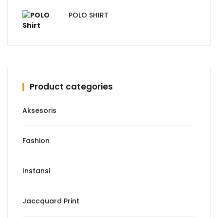
adalah:
ini
Rp30000.
adalah:
POLO SHIRT
Rp15000.
Product categories
Aksesoris
Fashion
Instansi
Jaccquard Print