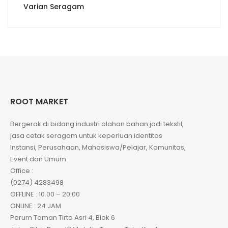
Varian Seragam
ROOT MARKET
Bergerak di bidang industri olahan bahan jadi tekstil,
jasa cetak seragam untuk keperluan identitas
Instansi, Perusahaan, Mahasiswa/Pelajar, Komunitas,
Event dan Umum.
Office :
(0274) 4283498
OFFLINE : 10.00 – 20.00
ONLINE : 24 JAM
Perum Taman Tirto Asri 4, Blok 6