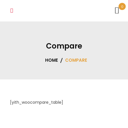
Skip
0
to
content
Compare
HOME
COMPARE
[yith_woocompare_table]