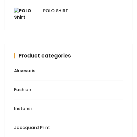
adalah:
ini
Rp30000.
adalah:
POLO SHIRT
Rp15000.
Product categories
Aksesoris
Fashion
Instansi
Jaccquard Print