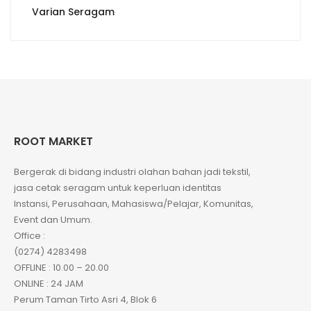
Varian Seragam
ROOT MARKET
Bergerak di bidang industri olahan bahan jadi tekstil,
jasa cetak seragam untuk keperluan identitas
Instansi, Perusahaan, Mahasiswa/Pelajar, Komunitas,
Event dan Umum.
Office :
(0274) 4283498
OFFLINE : 10.00 – 20.00
ONLINE : 24 JAM
Perum Taman Tirto Asri 4, Blok 6