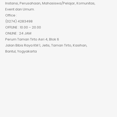
Instansi, Perusahaan, Mahasiswa/Pelajar, Komunitas,
Event dan Umum.
Office :
(0274) 4283498
OFFLINE : 10.00 – 20.00
ONLINE : 24 JAM
Perum Taman Tirto Asri 4, Blok 6
Jalan Bibis Raya KM 1, Jetis, Taman Tirto, Kasihan,
Bantul, Yogyakarta