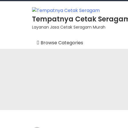
Skip
to
content
Tempatnya Cetak Seraga
Layanan Jasa Cetak Seragam Murah
Browse Categories
Aksesoris
Fashion
Instansi
Summer
Varian Seragam