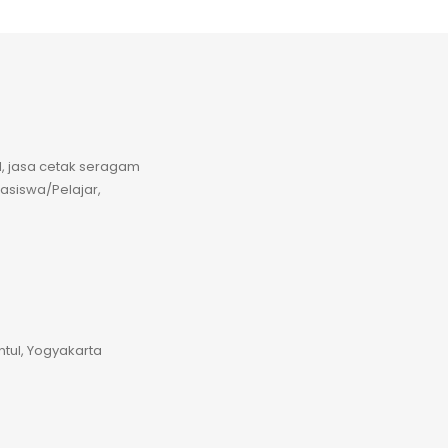
il, jasa cetak seragam
hasiswa/Pelajar,
antul, Yogyakarta