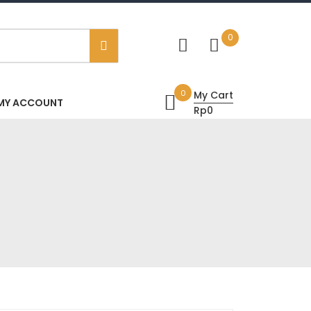
0
0
My Cart
MY ACCOUNT
Rp0