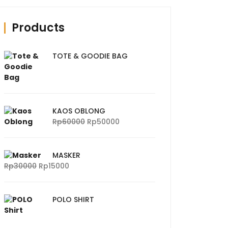
Products
TOTE & GOODIE BAG
KAOS OBLONG
Harga
Harga
Rp
60000
Rp
50000
aslinya
saat
adalah:
ini
Rp60000.
adalah:
MASKER
Rp50000.
Harga
Harga
Rp
30000
Rp
15000
aslinya
saat
adalah:
ini
Rp30000.
adalah:
POLO SHIRT
Rp15000.