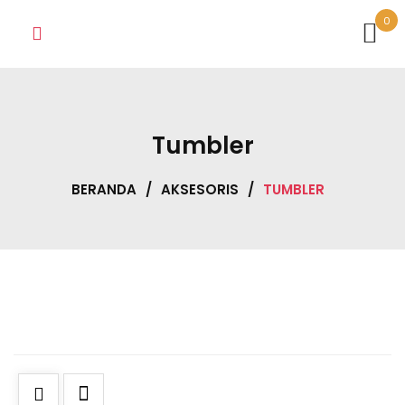
Skip
0
to
content
Tumbler
BERANDA
/
AKSESORIS
/
TUMBLER