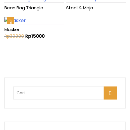
Bean Bag Triangle
Stool & Meja
Obral!
Masker
Harga
Harga
Rp
30000
Rp
15000
aslinya
saat
adalah:
ini
Rp30000.
adalah:
Rp15000.
Cari
untuk: