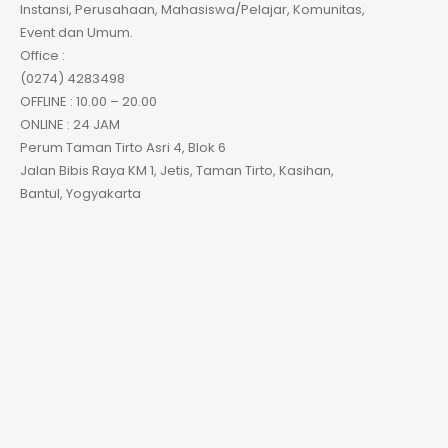
Instansi, Perusahaan, Mahasiswa/Pelajar, Komunitas,
Event dan Umum.
Office :
(0274) 4283498
OFFLINE : 10.00 – 20.00
ONLINE : 24 JAM
Perum Taman Tirto Asri 4, Blok 6
Jalan Bibis Raya KM 1, Jetis, Taman Tirto, Kasihan,
Bantul, Yogyakarta